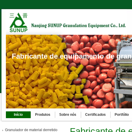
Fabricante de equipamento de gra
Início
Produtos
Sobre nós
Certificados
Portfólio
Fabricante de 
Granulador de material derretido