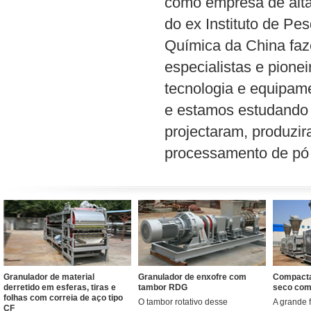
como empresa de alta 
do ex Instituto de Pe
Química da China faze
especialistas e pion
tecnologia e equipam
e estamos estudando 
projectaram, produzi
processamento de pó p
Granulador de material
Granulador de enxofre com
Compacta
derretido em esferas, tiras e
tambor RDG
seco com
folhas com correia de aço tipo
O tambor rotativo desse
A grande 
CF